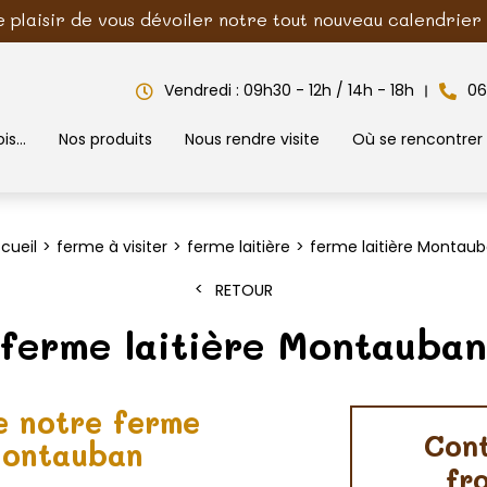
e plaisir de vous dévoiler notre tout nouveau calendrier d
Vendredi : 09h30 - 12h / 14h - 18h
06
is...
Nos produits
Nous rendre visite
Où se rencontrer
cueil
ferme à visiter
ferme laitière
ferme laitière Montau
RETOUR
ferme laitière Montauban
e notre ferme
Cont
 Montauban
fr