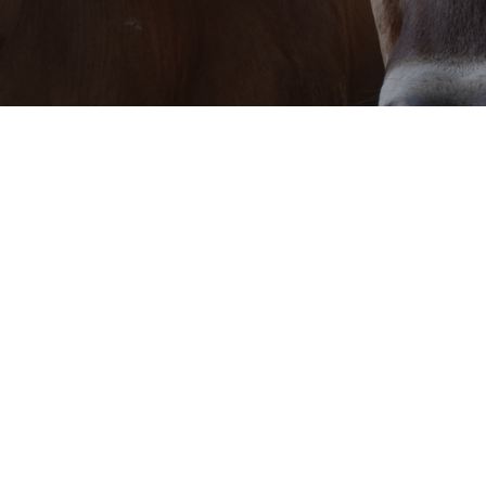
Notre savoir faire
rac,
82110
Lauzerte
06 31 44 24 41
Vend