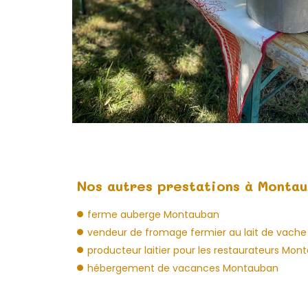
Nos autres prestations à Montau
ferme auberge Montauban
vendeur de fromage fermier au lait de vach
producteur laitier pour les restaurateurs Mo
hébergement de vacances Montauban