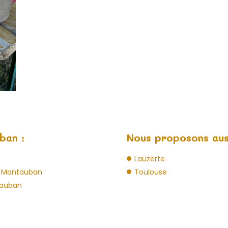
ban :
Nous proposons auss
Lauzerte
e Montauban
Toulouse
ntauban