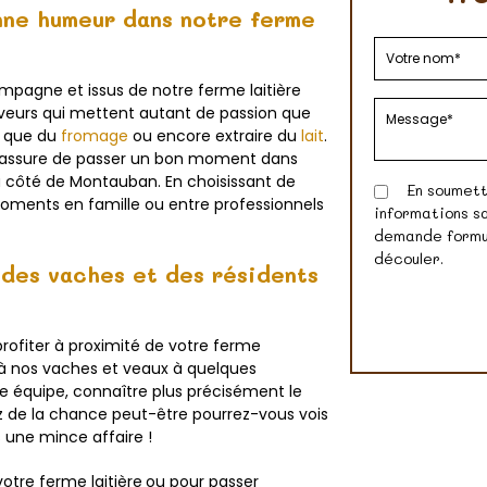
nne humeur dans notre ferme
ampagne et issus de notre ferme laitière
veurs qui mettent autant de passion que
, que du
fromage
ou encore extraire du
lait
.
 assure de passer un bon moment dans
 côté de Montauban. En choisissant de
En soumetta
moments en famille ou entre professionnels
informations sa
demande formul
découler.
e des vaches et des résidents
 profiter à proximité de votre ferme
e à nos vaches et veaux à quelques
 équipe, connaître plus précisément le
ez de la chance peut-être pourrez-vous vois
s une mince affaire !
otre ferme laitière
ou pour passer