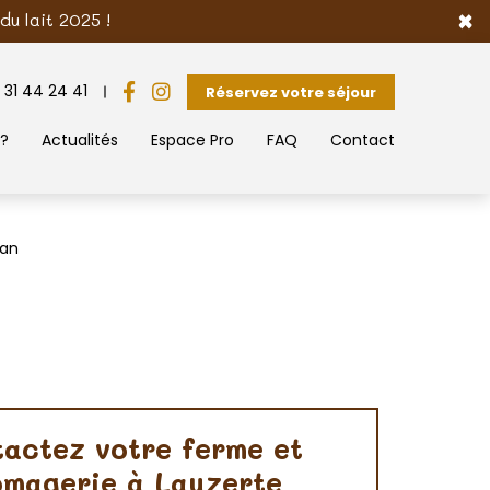
×
u lait 2025 !
 31 44 24 41
Réservez votre séjour
 ?
Actualités
Espace Pro
FAQ
Contact
ban
actez votre ferme et
omagerie à Lauzerte