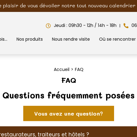
e plaisir de vous dévoiler notre tout nouveau calendrier d
Jeudi : 09h30 - 12h / 14h - 18h
06
is...
Nos produits
Nous rendre visite
Où se rencontrer
Accueil
FAQ
FAQ
Questions fréquemment posées
Vous avez une question?
estaurateurs, traiteurs et hôtels ?