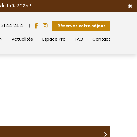
×
u lait 2025 !
 31 44 24 41
Réservez votre séjour
 ?
Actualités
Espace Pro
FAQ
Contact