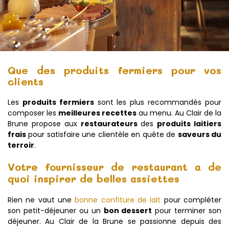
Que des produits fermiers pour vos
clients
Les
produits fermiers
sont les plus recommandés pour
composer les
meilleures recettes
au menu. Au Clair de la
Brune propose aux
restaurateurs
des
produits laitiers
frais
pour satisfaire une clientèle en quête de
saveurs du
terroir
.
Votre fournisseur de restaurant a de
quoi inspirer de belles assiettes
Rien ne vaut une
bonne confiture de lait
pour compléter
son petit-déjeuner ou un
bon dessert
pour terminer son
déjeuner. Au Clair de la Brune se passionne depuis des