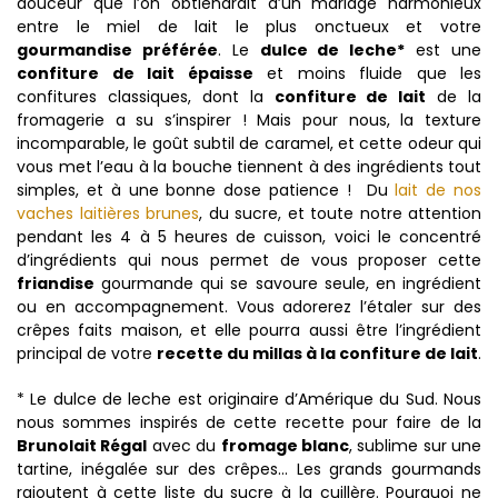
douceur que l’on obtiendrait d’un mariage harmonieux
entre le miel de lait le plus onctueux et votre
gourmandise préférée
. Le
dulce de leche*
est une
confiture de lait épaisse
et moins fluide que les
confitures classiques, dont la
confiture de lait
de la
fromagerie a su s’inspirer ! Mais pour nous, la texture
incomparable, le goût subtil de caramel, et cette odeur qui
vous met l’eau à la bouche tiennent à des ingrédients tout
simples, et à une bonne dose patience ! Du
lait de nos
vaches laitières brunes
, du sucre, et toute notre attention
pendant les 4 à 5 heures de cuisson, voici le concentré
d’ingrédients qui nous permet de vous proposer cette
friandise
gourmande qui se savoure seule, en ingrédient
ou en accompagnement. Vous adorerez l’étaler sur des
crêpes faits maison, et elle pourra aussi être l’ingrédient
principal de votre
recette du millas à la confiture de lait
.
* Le dulce de leche est originaire d’Amérique du Sud. Nous
nous sommes inspirés de cette recette pour faire de la
Brunolait Régal
avec du
fromage blanc
, sublime sur une
tartine, inégalée sur des crêpes... Les grands gourmands
rajoutent à cette liste du sucre à la cuillère. Pourquoi ne