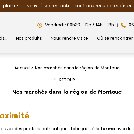
e plaisir de vous dévoiler notre tout nouveau calendrier d
Vendredi : 09h30 - 12h / 14h - 18h
06
is...
Nos produits
Nous rendre visite
Où se rencontrer
Accueil
Nos marchés dans la région de Montcuq
RETOUR
Nos marchés dans la région de Montcuq
roximité
trouvez des produits authentiques fabriqués à la
ferme
avec le