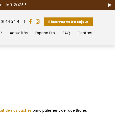
×
u lait 2025 !
 31 44 24 41
Réservez votre séjour
 ?
Actualités
Espace Pro
FAQ
Contact
lait de nos vaches
principalement de race Brune.