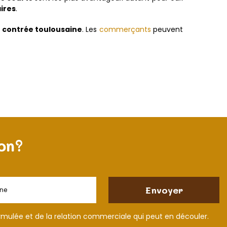
ires
.
e
contrée toulousaine
. Les
commerçants
peuvent
on?
rmulée et de la relation commerciale qui peut en découler.