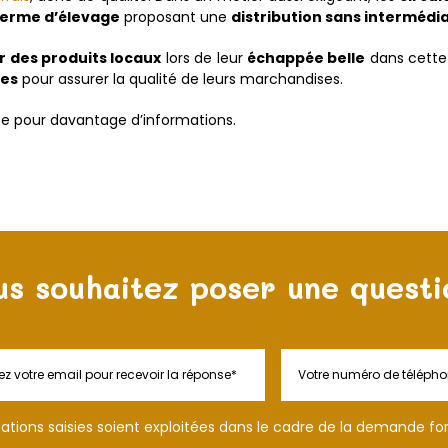
ferme d’élevage
proposant une
distribution sans intermédia
 des produits locaux
lors de leur
échappée belle
dans cett
res
pour assurer la qualité de leurs marchandises.
ite pour davantage d’informations.
us souhaitez poser une questi
tions saisies soient exploitées dans le cadre de la demande fo