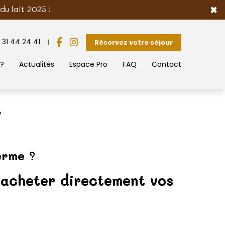
×
u lait 2025 !
 31 44 24 41
Réservez votre séjour
 ?
Actualités
Espace Pro
FAQ
Contact
?
erme ?
 acheter directement vos