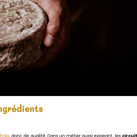
ngrédients
frais
, donc de qualité. Dans un métier aussi exigeant, les
circui