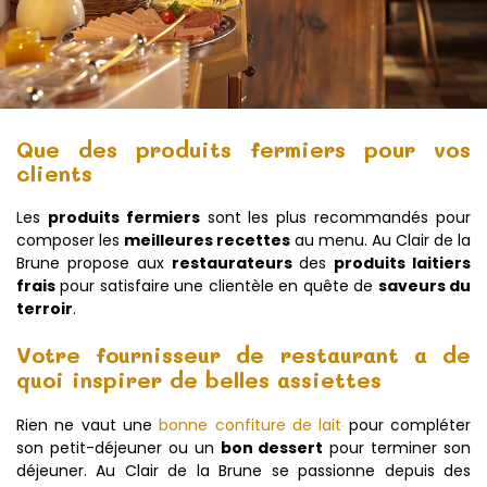
Que des produits fermiers pour vos
clients
Les
produits fermiers
sont les plus recommandés pour
composer les
meilleures recettes
au menu. Au Clair de la
Brune propose aux
restaurateurs
des
produits laitiers
frais
pour satisfaire une clientèle en quête de
saveurs du
terroir
.
Votre fournisseur de restaurant a de
quoi inspirer de belles assiettes
Rien ne vaut une
bonne confiture de lait
pour compléter
son petit-déjeuner ou un
bon dessert
pour terminer son
déjeuner. Au Clair de la Brune se passionne depuis des